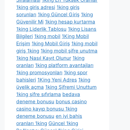
1king giriş adresi
1king giriş
sorunları
1king Güncel Giriş
1king
Güvenilir Mi
1king hesap kurtarma
1king Liderlik Tablosu
1king Lisans
Bilgileri
1king mobil
1King Mobil
Erişim
1king Mobil Giriş
1king mobil
giriş 1king
1king mobil şifre unutma
1king Nasıl Kayıt Olunur
1king
oranları
1king platform avantajları
1king promosyonları
1king spor
bahisleri
1King Yeni Adres
1king
üyelik açma
1king Şifremi Unuttum
1king şifre sıfırlama
bedava
deneme bonusu
bonus casino
casino kayıp bonusu 1king
deneme bonusu
en iyi bahis
oranları 1king
Güncel 1king