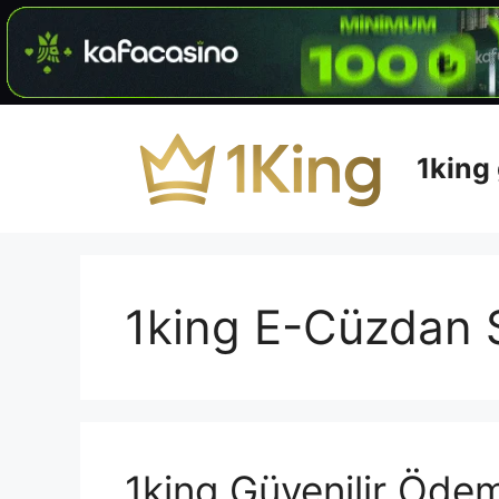
İçeriğe
atla
1king 
1king E-Cüzdan 
1king Güvenilir Ödem