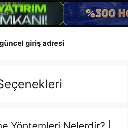
güncel giriş adresi
Seçenekleri
e Yöntemleri Nelerdir? |