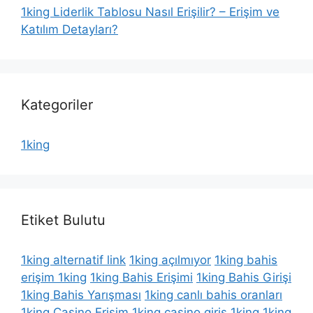
1king Liderlik Tablosu Nasıl Erişilir? – Erişim ve
Katılım Detayları?
Kategoriler
1king
Etiket Bulutu
1king alternatif link
1king açılmıyor
1king bahis
erişim 1king
1king Bahis Erişimi
1king Bahis Girişi
1king Bahis Yarışması
1king canlı bahis oranları
1king Casino Erişim
1king casino giriş 1king
1king