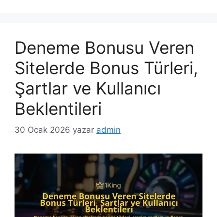
Deneme Bonusu Veren
Sitelerde Bonus Türleri,
Şartlar ve Kullanıcı
Beklentileri
30 Ocak 2026
yazar
admin