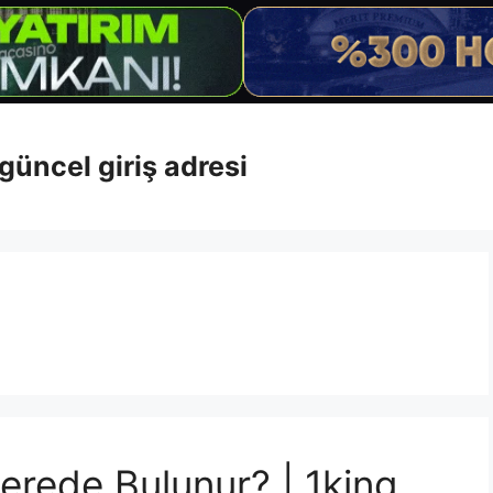
güncel giriş adresi
Nerede Bulunur? | 1king