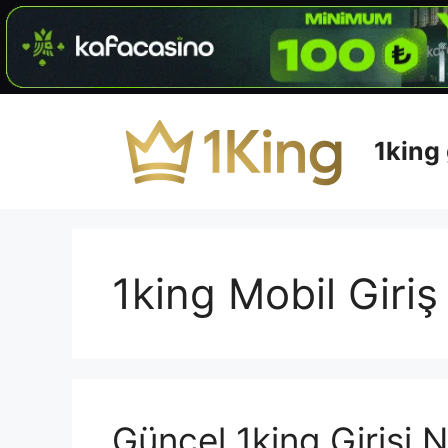
İçeriğe
atla
1king 
1king Mobil Giriş
Güncel 1king Girişi 