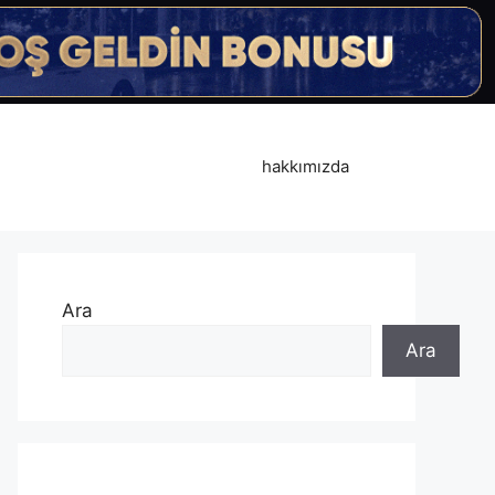
hakkımızda
Ara
Ara