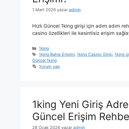
1 Mart 2026
yazar
admin
Hızlı Güncel 1king girişi için adım adım re
casino özellikleri ile kesintisiz erişim sağ
K
1king
a
E
1king Bahis Erişimi
,
1king Casino Girişi
,
1king gi
t
t
Güncel 1king
e
i
Yorum yap
g
k
o
e
r
t
i
l
l
e
1king Yeni Giriş Adre
e
r
r
Güncel Erişim Rehbe
28 Ocak 2026
yazar
admin