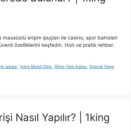
e masaüstü erişim ipuçları ile casino, spor bahisleri
enli özelliklerini keşfedin. Hızlı ve pratik rehber.
riş adresi
,
1king Mobil Giriş
,
1King Yeni Adres
,
Güncel 1king
işi Nasıl Yapılır? | 1king