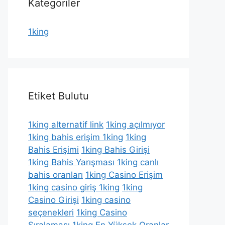
Kategoriler
1king
Etiket Bulutu
1king alternatif link
1king açılmıyor
1king bahis erişim 1king
1king
Bahis Erişimi
1king Bahis Girişi
1king Bahis Yarışması
1king canlı
bahis oranları
1king Casino Erişim
1king casino giriş 1king
1king
Casino Girişi
1king casino
seçenekleri
1king Casino
Sıralaması
1king En Yüksek Oranlar