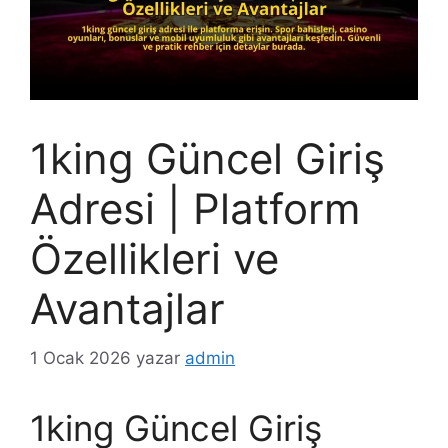
1king Güncel Giriş
Adresi | Platform
Özellikleri ve
Avantajlar
1 Ocak 2026
yazar
admin
1king Güncel Giriş