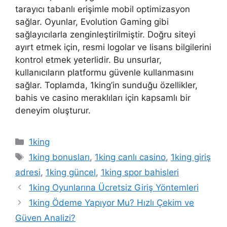
tarayıcı tabanlı erişimle mobil optimizasyon
sağlar. Oyunlar, Evolution Gaming gibi
sağlayıcılarla zenginleştirilmiştir. Doğru siteyi
ayırt etmek için, resmi logolar ve lisans bilgilerini
kontrol etmek yeterlidir. Bu unsurlar,
kullanıcıların platformu güvenle kullanmasını
sağlar. Toplamda, 1king’in sunduğu özellikler,
bahis ve casino meraklıları için kapsamlı bir
deneyim oluşturur.
K
1king
a
E
1king bonusları
,
1king canlı casino
,
1king giriş
t
t
adresi
,
1king güncel
,
1king spor bahisleri
e
i
1king Oyunlarına Ücretsiz Giriş Yöntemleri
g
k
1king Ödeme Yapıyor Mu? Hızlı Çekim ve
o
e
r
Güven Analizi?
t