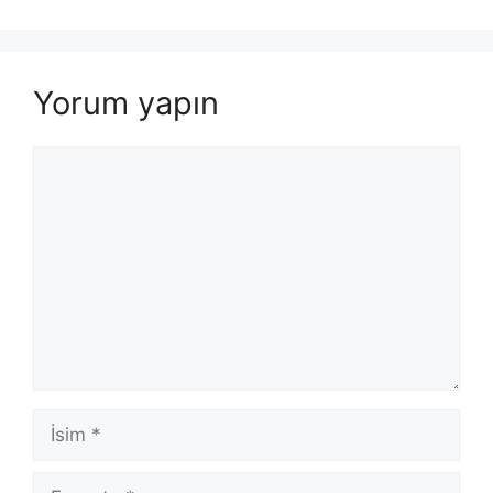
i
l
l
e
e
r
r
Yorum yapın
Y
o
r
u
m
İ
s
i
E