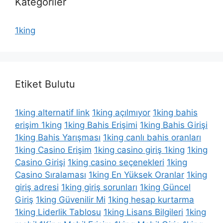
Kategoriler
1king
Etiket Bulutu
1king alternatif link
1king açılmıyor
1king bahis
erişim 1king
1king Bahis Erişimi
1king Bahis Girişi
1king Bahis Yarışması
1king canlı bahis oranları
1king Casino Erişim
1king casino giriş 1king
1king
Casino Girişi
1king casino seçenekleri
1king
Casino Sıralaması
1king En Yüksek Oranlar
1king
giriş adresi
1king giriş sorunları
1king Güncel
Giriş
1king Güvenilir Mi
1king hesap kurtarma
1king Liderlik Tablosu
1king Lisans Bilgileri
1king