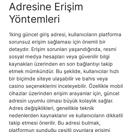
Adresine Erişim
Yöntemleri
1king güncel giriş adresi, kullanıcıların platforma
sorunsuz erişim sağlaması için önemli bir
detaydır. Erişim sorunları yaşandığında, resmi
sosyal medya hesapları veya güvenilir bilgi
kaynakları üzerinden en son bağlantıyı takip
etmek mümkündür. Bu şekilde, kullanıcılar hızlı
bir biçimde siteye ulaşabilir ve bahis veya
casino seçeneklerini inceleyebilir. Özellikle mobil
cihazlar üzerinden erişim arayanlar için, güncel
adresin uyumlu olması büyük kolaylık sağlar.
Adres değişiklikleri, genellikle teknik
nedenlerden kaynaklanır ve kullanıcıların dikkatli
takip etmesi önerilir. Bu adresi bulmak,
platformun sunduğu çeşitli oyunlara erişimi